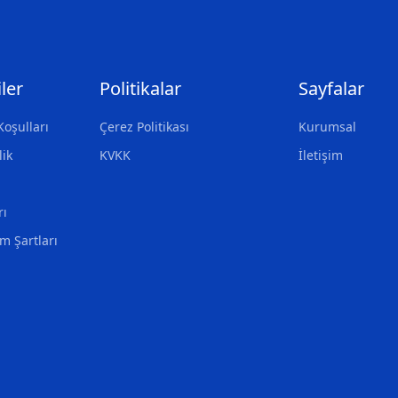
ler
Politikalar
Sayfalar
Koşulları
Çerez Politikası
Kurumsal
lik
KVKK
İletişim
rı
ım Şartları