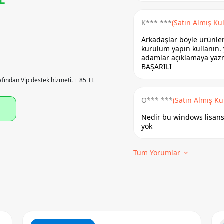
K*** ***
(Satın Almış Kul
Arkadaşlar böyle ürünle
kurulum yapın kullanın.
adamlar açıklamaya yazm
BAŞARILI
afından Vip destek hizmeti. + 85 TL
O*** ***
(Satın Almış Kul
e
Nedir bu windows lisansla
yok
Tüm Yorumlar