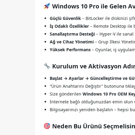
Windows 10 Pro ile Gelen Av
Güçlü Güvenlik
– BitLocker ile diskinizi şi
İş Odaklı Özellikler
– Remote Desktop ile b
Sanallaştırma Desteği
– Hyper-V ile sanal
Ağ ve Cihaz Yönetimi
– Grup İlkesi Yönetim
Yüksek Performans
– Oyunlar, iş uygulam
Kurulum ve Aktivasyon Adı
Başlat → Ayarlar → Güncelleştirme ve Gü
“Ürün Anahtarını Değiştir” butonuna tıkla
Size gönderilen
Windows 10 Pro OEM Ke
İnternete bağlı olduğunuzdan emin olun 
Bilgisayarınızı yeniden başlatın – hepsi b
Neden Bu Ürünü Seçmelisin