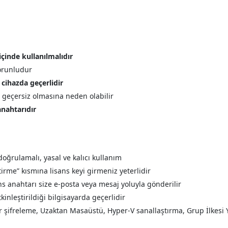
içinde kullanılmalıdır
zorunludur
i cihazda geçerlidir
n geçersiz olmasına neden olabilir
 anahtarıdır
doğrulamalı, yasal ve kalıcı kullanım
tirme” kısmına lisans keyi girmeniz yeterlidir
ns anahtarı size e-posta veya mesaj yoluyla gönderilir
tkinleştirildiği bilgisayarda geçerlidir
r şifreleme, Uzaktan Masaüstü, Hyper-V sanallaştırma, Grup İlkesi 