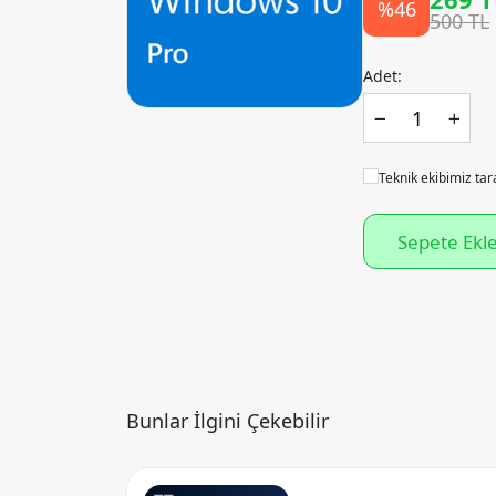
%46
500 TL
Adet:
Teknik ekibimiz tar
Sepete Ekl
Bunlar İlgini Çekebilir