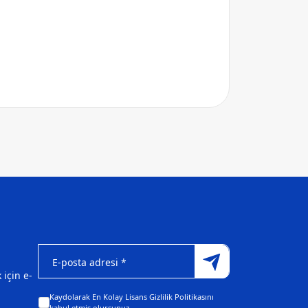
için e-
Kaydolarak En Kolay Lisans Gizlilik Politikasını
kabul etmiş olursunuz.