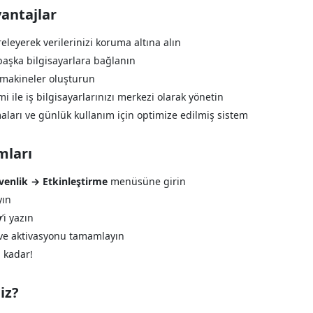
antajlar
freleyerek verilerinizi koruma altına alın
aşka bilgisayarlara bağlanın
 makineler oluşturun
i ile iş bilgisayarlarınızı merkezi olarak yönetin
aları ve günlük kullanım için optimize edilmiş sistem
mları
venlik → Etkinleştirme
menüsüne girin
yın
y
’i yazın
ve aktivasyonu tamamlayın
u kadar!
iz?