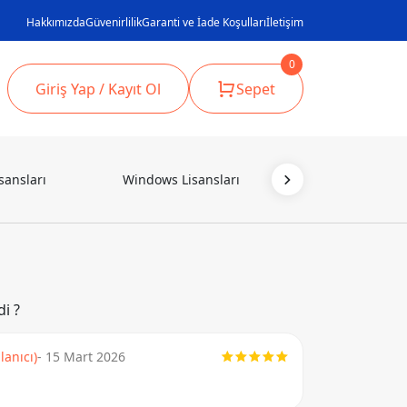
Hakkımızda
Güvenirlilik
Garanti ve İade Koşulları
İletişim
0
Giriş Yap / Kayıt Ol
Sepet
sansları
Windows Lisansları
SEO Lisansl
i ?
lanıcı)
- 15 Mart 2026