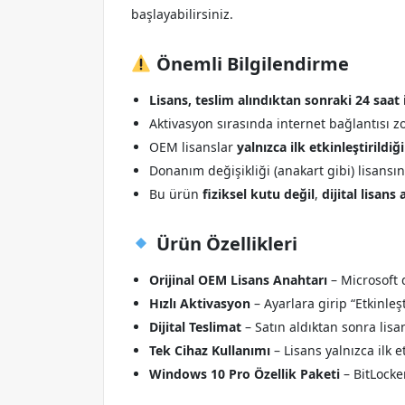
başlayabilirsiniz.
Önemli Bilgilendirme
Lisans, teslim alındıktan sonraki 24 saat 
Aktivasyon sırasında internet bağlantısı 
OEM lisanslar
yalnızca ilk etkinleştirildiğ
Donanım değişikliği (anakart gibi) lisansı
Bu ürün
fiziksel kutu değil
,
dijital lisans
Ürün Özellikleri
Orijinal OEM Lisans Anahtarı
– Microsoft 
Hızlı Aktivasyon
– Ayarlara girip “Etkinleş
Dijital Teslimat
– Satın aldıktan sonra lisa
Tek Cihaz Kullanımı
– Lisans yalnızca ilk e
Windows 10 Pro Özellik Paketi
– BitLocke